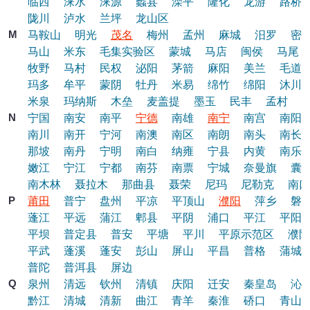
临西
涞水
涞源
蠡县
滦平
隆化
龙游
路桥
陇川
泸水
兰坪
龙山区
M
马鞍山
明光
茂名
梅州
孟州
麻城
汨罗
密
马山
米东
毛集实验区
蒙城
马店
闽侯
马尾
牧野
马村
民权
泌阳
茅箭
麻阳
美兰
毛道
玛多
牟平
蒙阴
牡丹
米易
绵竹
绵阳
沐川
米泉
玛纳斯
木垒
麦盖提
墨玉
民丰
孟村
N
宁国
南安
南平
宁德
南雄
南宁
南宫
南阳
南川
南开
宁河
南澳
南区
南朗
南头
南长
那坡
南丹
宁明
南白
纳雍
宁县
内黄
南乐
嫩江
宁江
宁都
南芬
南票
宁城
奈曼旗
囊
南木林
聂拉木
那曲县
聂荣
尼玛
尼勒克
南口
P
莆田
普宁
盘州
平凉
平顶山
濮阳
萍乡
磐
蓬江
平远
蒲江
郫县
平阴
浦口
平江
平阳
平坝
普定县
普安
平塘
平川
平原示范区
濮阳
平武
蓬溪
蓬安
彭山
屏山
平昌
普格
蒲城
普陀
普洱县
屏边
Q
泉州
清远
钦州
清镇
庆阳
迁安
秦皇岛
沁
黔江
清城
清新
曲江
青羊
秦淮
硚口
青山