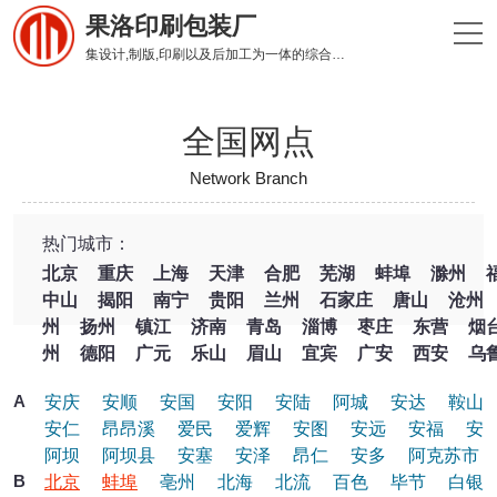
果洛印刷包装厂
集设计,制版,印刷以及后加工为一体的综合性印刷企业
全国网点
Network Branch
热门城市：
北京
重庆
上海
天津
合肥
芜湖
蚌埠
滁州
中山
揭阳
南宁
贵阳
兰州
石家庄
唐山
沧州
州
扬州
镇江
济南
青岛
淄博
枣庄
东营
烟
州
德阳
广元
乐山
眉山
宜宾
广安
西安
乌
A
安庆
安顺
安国
安阳
安陆
阿城
安达
鞍山
安仁
昂昂溪
爱民
爱辉
安图
安远
安福
安
阿坝
阿坝县
安塞
安泽
昂仁
安多
阿克苏市
B
北京
蚌埠
亳州
北海
北流
百色
毕节
白银