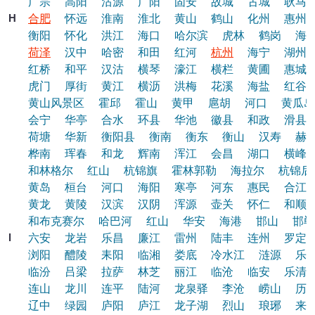
广宗
高阳
沽源
广阳
固安
故城
古城
耿马
H
合肥
怀远
淮南
淮北
黄山
鹤山
化州
惠州
衡阳
怀化
洪江
海口
哈尔滨
虎林
鹤岗
海
荷泽
汉中
哈密
和田
红河
杭州
海宁
湖州
红桥
和平
汉沽
横琴
濠江
横栏
黄圃
惠城
虎门
厚街
黄江
横沥
洪梅
花溪
海盐
红谷
黄山风景区
霍邱
霍山
黄甲
扈胡
河口
黄瓜岛
会宁
华亭
合水
环县
华池
徽县
和政
滑县
荷塘
华新
衡阳县
衡南
衡东
衡山
汉寿
赫
桦南
珲春
和龙
辉南
浑江
会昌
湖口
横峰
和林格尔
红山
杭锦旗
霍林郭勒
海拉尔
杭锦后
黄岛
桓台
河口
海阳
寒亭
河东
惠民
合江
黄龙
黄陵
汉滨
汉阴
浑源
壶关
怀仁
和顺
和布克赛尔
哈巴河
红山
华安
海港
邯山
邯郸
l
六安
龙岩
乐昌
廉江
雷州
陆丰
连州
罗定
浏阳
醴陵
耒阳
临湘
娄底
冷水江
涟源
乐
临汾
吕梁
拉萨
林芝
丽江
临沧
临安
乐清
连山
龙川
连平
陆河
龙泉驿
李沧
崂山
历
辽中
绿园
庐阳
庐江
龙子湖
烈山
琅琊
来