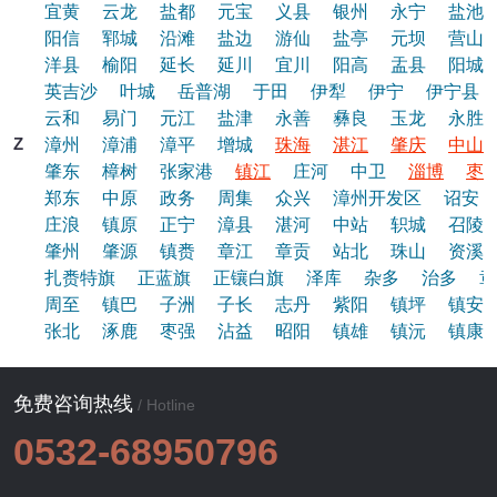
宜黄
云龙
盐都
元宝
义县
银州
永宁
盐池
阳信
郓城
沿滩
盐边
游仙
盐亭
元坝
营山
洋县
榆阳
延长
延川
宜川
阳高
盂县
阳城
英吉沙
叶城
岳普湖
于田
伊犁
伊宁
伊宁县
云和
易门
元江
盐津
永善
彝良
玉龙
永胜
Z
漳州
漳浦
漳平
增城
珠海
湛江
肇庆
中山
肇东
樟树
张家港
镇江
庄河
中卫
淄博
枣
郑东
中原
政务
周集
众兴
漳州开发区
诏安
庄浪
镇原
正宁
漳县
湛河
中站
轵城
召陵
肇州
肇源
镇赉
章江
章贡
站北
珠山
资溪
扎赉特旗
正蓝旗
正镶白旗
泽库
杂多
治多
章
周至
镇巴
子洲
子长
志丹
紫阳
镇坪
镇安
张北
涿鹿
枣强
沾益
昭阳
镇雄
镇沅
镇康
免费咨询热线
/ Hotline
0532-68950796