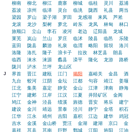
柳南
柳北
柳江
鹿寨
柳城
临桂
灵川
荔浦
荔波
凉州
临泽
灵台
临洮
陇西
礼县
两当
梁园
罗山
梁子湖
罗田
龙感湖
来凤
芦淞
龙滚
龙沙
梨树
萝北
岭东
龙凤
林甸
林口
旅顺口
立山
李石
凌河
老边
辽阳县
龙城
莱芜
岚山
兰山
罗庄
临沭
陵县
临邑
乐陵
蓝田
陇县
麟游
礼泉
临渭
略阳
留坝
洛川
洛隆
洛扎
隆子
浪卡子
拉孜
林芝县
朗县
临西
涞水
涞源
蠡县
滦平
隆化
龙游
路桥
陇川
泸水
兰坪
龙山区
J
界首
晋江
建瓯
江门
揭阳
嘉峪关
金昌
酒
九台
蛟河
江阴
金坛
江都
句容
靖江
姜堰
江北
集美
嘉定
静安
金山
江津
津南
静海
江宁
建邺
江岸
江汉
江夏
井陉矿区
金阊
鸠江
金神
泾县
绩溪
旌德
晋安
将乐
建宁
建设
金川
靖远
景泰
泾川
静宁
金塔
积石
江华
江永
靖州
吉阳
嘉积
江边
建华
鸡冠
吉水
金溪
金山桥
贾汪
金湖
建湖
京口
金
嘉祥
莒县
莒南
巨野
鄄城
江阳
旌阳
江油