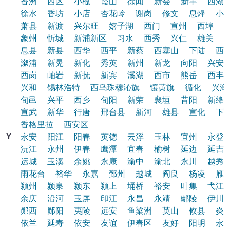
香洲
西区
小榄
霞山
徐闻
新会
新丰
西湖
徐水
香坊
小店
杏花岭
谢岗
修文
息烽
小
萧县
新渡
兴尔旺
嬉子湖
西门
宣州
西埠
象州
忻城
新浦新区
习水
西秀
兴仁
雄关
息县
新县
西华
西平
新蔡
西塞山
下陆
西
溆浦
新晃
新化
秀英
新州
新龙
向阳
兴安
西岗
岫岩
新抚
新宾
溪湖
西市
熊岳
西丰
兴和
锡林浩特
西乌珠穆沁旗
镶黄旗
循化
兴海
旬邑
兴平
西乡
旬阳
新荣
襄垣
昔阳
新绛
宣武
新华
行唐
邢台县
新河
雄县
宣化
下
香格里拉
西安区
Y
永安
阳江
阳春
英德
云浮
玉林
宜州
永登
沅江
永州
伊春
鹰潭
宜春
榆树
延边
延吉
运城
玉溪
余姚
永康
渝中
渝北
永川
越秀
雨花台
裕华
永嘉
鄞州
越城
阎良
杨凌
雁
颍州
颍泉
颍东
颍上
埇桥
裕安
叶集
弋江
余庆
沿河
玉屏
印江
永昌
永靖
鄢陵
伊川
郧西
郧阳
夷陵
远安
鱼梁洲
英山
攸县
炎
依兰
延寿
依安
友谊
伊春区
友好
阳明
永