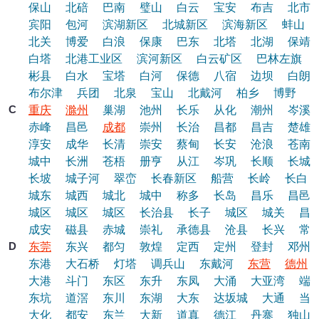
保山
北碚
巴南
璧山
白云
宝安
布吉
北市
宾阳
包河
滨湖新区
北城新区
滨海新区
蚌山
北关
博爱
白浪
保康
巴东
北塔
北湖
保靖
白塔
北港工业区
滨河新区
白云矿区
巴林左旗
彬县
白水
宝塔
白河
保德
八宿
边坝
白朗
布尔津
兵团
北泉
宝山
北戴河
柏乡
博野
C
重庆
滁州
巢湖
池州
长乐
从化
潮州
岑溪
赤峰
昌邑
成都
崇州
长治
昌都
昌吉
楚雄
淳安
成华
长清
崇安
蔡甸
长安
沧浪
苍南
城中
长洲
苍梧
册亨
从江
岑巩
长顺
长城
长坡
城子河
翠峦
长春新区
船营
长岭
长白
城东
城西
城北
城中
称多
长岛
昌乐
昌邑
城区
城区
城区
长治县
长子
城区
城关
昌
成安
磁县
赤城
崇礼
承德县
沧县
长兴
常
D
东莞
东兴
都匀
敦煌
定西
定州
登封
邓州
东港
大石桥
灯塔
调兵山
东戴河
东营
德州
大港
斗门
东区
东升
东凤
大涌
大亚湾
端
东坑
道滘
东川
东湖
大东
达坂城
大通
当
大化
都安
东兰
大新
道真
德江
丹寨
独山