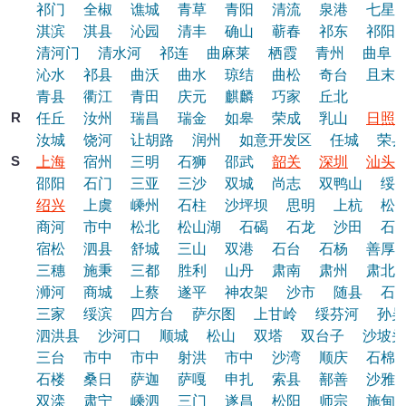
祁门
全椒
谯城
青草
青阳
清流
泉港
七星
淇滨
淇县
沁园
清丰
确山
蕲春
祁东
祁阳
清河门
清水河
祁连
曲麻莱
栖霞
青州
曲阜
沁水
祁县
曲沃
曲水
琼结
曲松
奇台
且末
青县
衢江
青田
庆元
麒麟
巧家
丘北
R
任丘
汝州
瑞昌
瑞金
如皋
荣成
乳山
日照
汝城
饶河
让胡路
润州
如意开发区
任城
荣县
S
上海
宿州
三明
石狮
邵武
韶关
深圳
汕头
邵阳
石门
三亚
三沙
双城
尚志
双鸭山
绥
绍兴
上虞
嵊州
石柱
沙坪坝
思明
上杭
松
商河
市中
松北
松山湖
石碣
石龙
沙田
石
宿松
泗县
舒城
三山
双港
石台
石杨
善厚
三穗
施秉
三都
胜利
山丹
肃南
肃州
肃北
浉河
商城
上蔡
遂平
神农架
沙市
随县
石
三家
绥滨
四方台
萨尔图
上甘岭
绥芬河
孙吴
泗洪县
沙河口
顺城
松山
双塔
双台子
沙坡头
三台
市中
市中
射洪
市中
沙湾
顺庆
石棉
石楼
桑日
萨迦
萨嘎
申扎
索县
鄯善
沙雅
双滦
肃宁
嵊泗
三门
遂昌
松阳
师宗
施甸