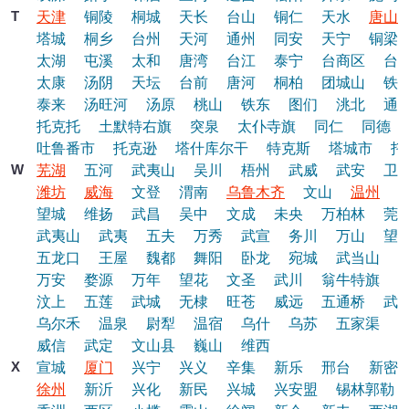
T
天津
铜陵
桐城
天长
台山
铜仁
天水
唐山
塔城
桐乡
台州
天河
通州
同安
天宁
铜梁
太湖
屯溪
太和
唐湾
台江
泰宁
台商区
台
太康
汤阴
天坛
台前
唐河
桐柏
团城山
铁
泰来
汤旺河
汤原
桃山
铁东
图们
洮北
通
托克托
土默特右旗
突泉
太仆寺旗
同仁
同德
吐鲁番市
托克逊
塔什库尔干
特克斯
塔城市
托
W
芜湖
五河
武夷山
吴川
梧州
武威
武安
卫
潍坊
威海
文登
渭南
乌鲁木齐
文山
温州
望城
维扬
武昌
吴中
文成
未央
万柏林
莞
武夷山
武夷
五夫
万秀
武宣
务川
万山
望
五龙口
王屋
魏都
舞阳
卧龙
宛城
武当山
万安
婺源
万年
望花
文圣
武川
翁牛特旗
汶上
五莲
武城
无棣
旺苍
威远
五通桥
武
乌尔禾
温泉
尉犁
温宿
乌什
乌苏
五家渠
威信
武定
文山县
巍山
维西
X
宣城
厦门
兴宁
兴义
辛集
新乐
邢台
新密
徐州
新沂
兴化
新民
兴城
兴安盟
锡林郭勒