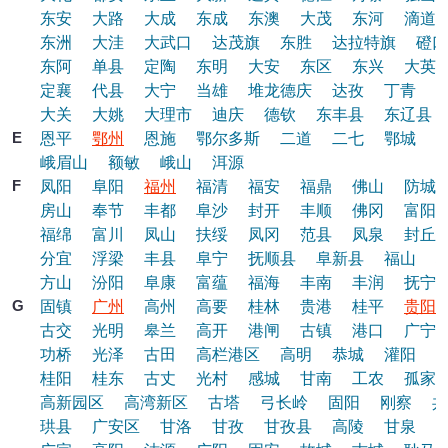
东安
大路
大成
东成
东澳
大茂
东河
滴道
东洲
大洼
大武口
达茂旗
东胜
达拉特旗
磴口
东阿
单县
定陶
东明
大安
东区
东兴
大英
定襄
代县
大宁
当雄
堆龙德庆
达孜
丁青
大关
大姚
大理市
迪庆
德钦
东丰县
东辽县
E
恩平
鄂州
恩施
鄂尔多斯
二道
二七
鄂城
峨眉山
额敏
峨山
洱源
F
凤阳
阜阳
福州
福清
福安
福鼎
佛山
防城
房山
奉节
丰都
阜沙
封开
丰顺
佛冈
富阳
福绵
富川
凤山
扶绥
凤冈
范县
凤泉
封丘
分宜
浮梁
丰县
阜宁
抚顺县
阜新县
福山
方山
汾阳
阜康
富蕴
福海
丰南
丰润
抚宁
G
固镇
广州
高州
高要
桂林
贵港
桂平
贵阳
古交
光明
皋兰
高开
港闸
古镇
港口
广宁
功桥
光泽
古田
高栏港区
高明
恭城
灌阳
桂阳
桂东
古丈
光村
感城
甘南
工农
孤家
高新园区
高湾新区
古塔
弓长岭
固阳
刚察
共
珙县
广安区
甘洛
甘孜
甘孜县
高陵
甘泉